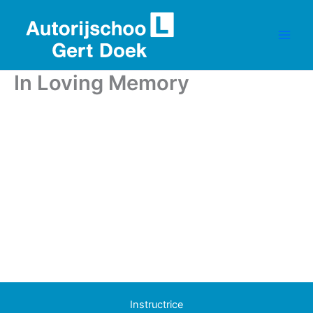
Ga
naar
de
inhoud
In Loving Memory
Instructrice